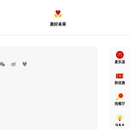
美好未来
麦乐送



新优惠
找餐厅
Q & A