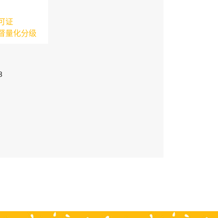
可证
督量化分级
3