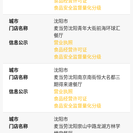
食品经营许可证
食品安全监督量化分级
城市
城市
沈阳市
门店名称
门店名称
麦当劳沈阳青年大街前海环球汇
餐厅
信息公示
信息公示
营业执照
食品经营许可证
食品安全监督量化分级
城市
城市
沈阳市
门店名称
门店名称
麦当劳沈阳南京南街恒大名都三
期得来速餐厅
信息公示
信息公示
营业执照
食品经营许可证
食品安全监督量化分级
城市
城市
沈阳市
门店名称
门店名称
麦当劳沈阳崇山中路龙湖方林学