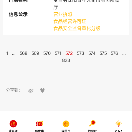
门店名称
门店名称
麦当劳沈阳青年大街市府恒隆餐
厅
信息公示
信息公示
营业执照
食品经营许可证
食品安全监督量化分级
1
...
568
569
570
571
572
573
574
575
576
...
823


分享到：
麦乐送
新优惠
回首页
找餐厅
Q & A