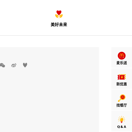
美好未来
麦乐送



新优惠
找餐厅
Q & A