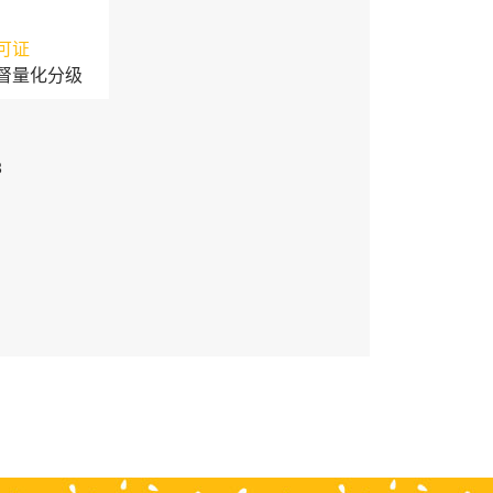
可证
督量化分级
3