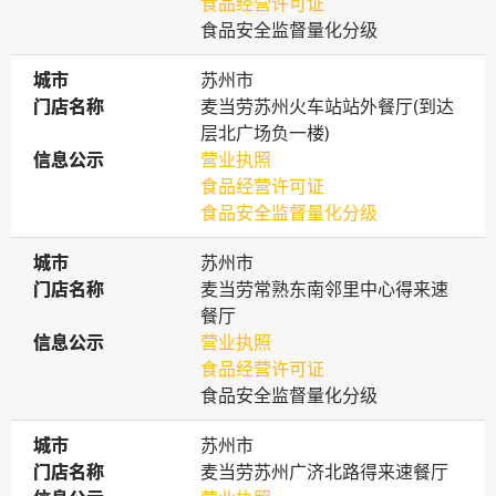
食品经营许可证
食品安全监督量化分级
城市
城市
苏州市
门店名称
门店名称
麦当劳苏州火车站站外餐厅(到达
层北广场负一楼)
信息公示
信息公示
营业执照
食品经营许可证
食品安全监督量化分级
城市
城市
苏州市
门店名称
门店名称
麦当劳常熟东南邻里中心得来速
餐厅
信息公示
信息公示
营业执照
食品经营许可证
食品安全监督量化分级
城市
城市
苏州市
门店名称
门店名称
麦当劳苏州广济北路得来速餐厅