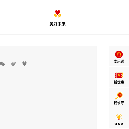
美好未来
麦乐送



新优惠
找餐厅
Q & A