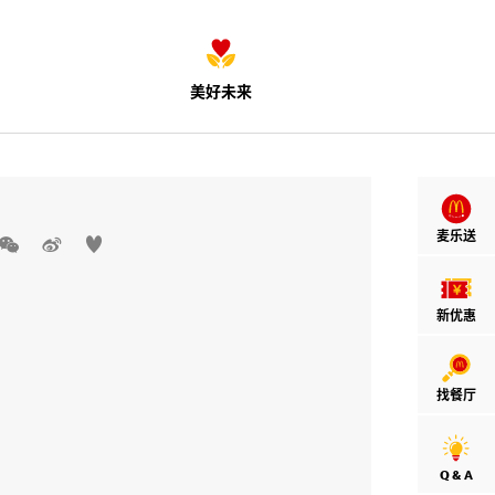
美好未来
麦乐送



新优惠
找餐厅
Q & A