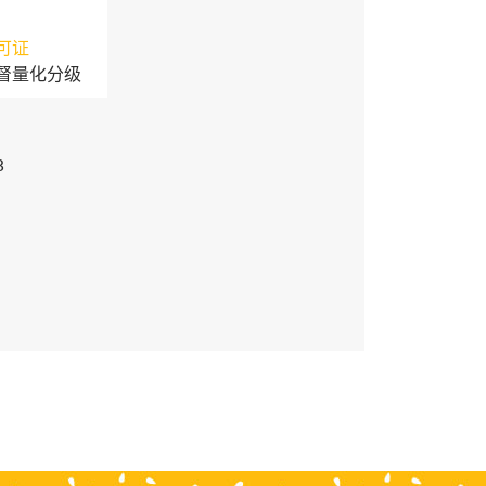
可证
督量化分级
3