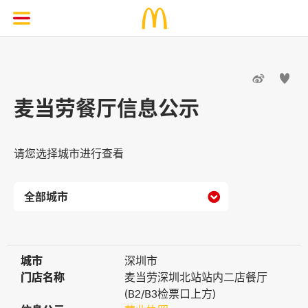


麦当劳餐厅信息公示
请您选择城市进行查看

城市
城市
深圳市
门店名称
门店名称
麦当劳深圳北站站内二店餐厅
(B2/B3检票口上方)