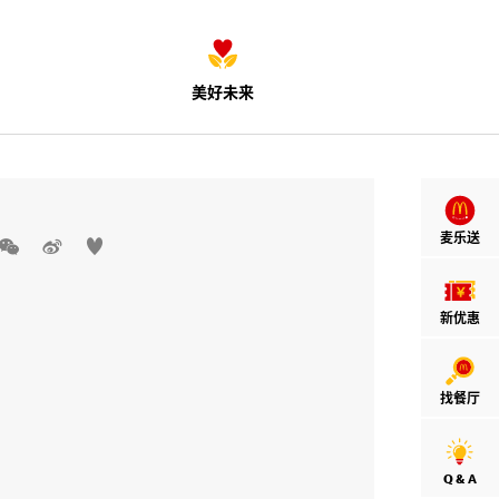
美好未来
麦乐送



新优惠
找餐厅
Q & A