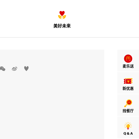
美好未来
麦乐送



新优惠
找餐厅
Q & A