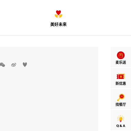
美好未来
麦乐送



新优惠
找餐厅
Q & A