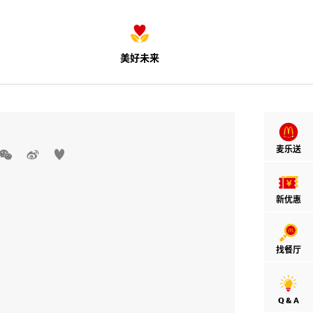
美好未来
麦乐送



新优惠
找餐厅
Q & A