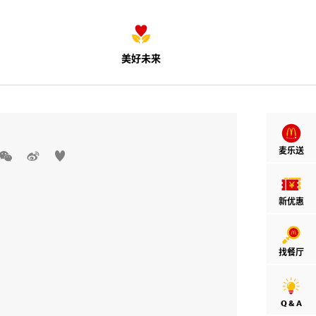
美好未来
麦乐送



新优惠
找餐厅
Q & A