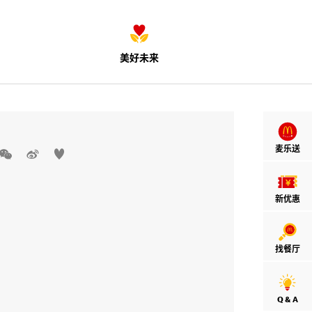
美好未来
麦乐送



新优惠
找餐厅
Q & A