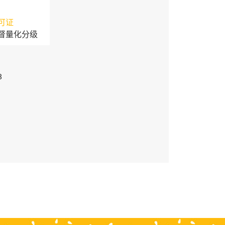
可证
督量化分级
3