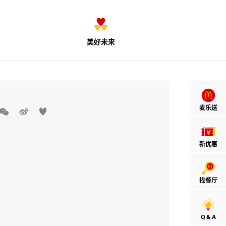
美好未来
麦乐送



新优惠
找餐厅
Q & A