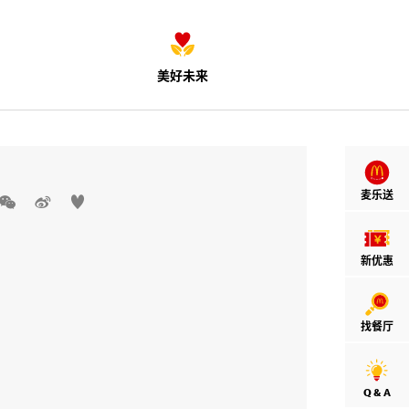
美好未来
麦乐送



新优惠
找餐厅
Q & A