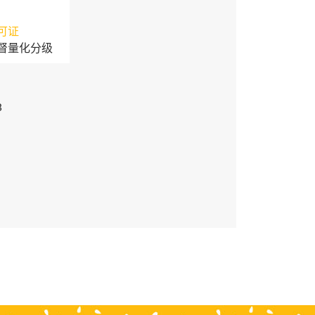
可证
督量化分级
3