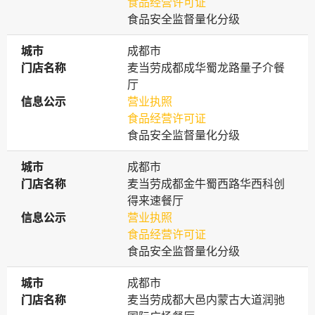
食品经营许可证
食品安全监督量化分级
城市
城市
成都市
门店名称
门店名称
麦当劳成都成华蜀龙路量子介餐
厅
信息公示
信息公示
营业执照
食品经营许可证
食品安全监督量化分级
城市
城市
成都市
门店名称
门店名称
麦当劳成都金牛蜀西路华西科创
得来速餐厅
信息公示
信息公示
营业执照
食品经营许可证
食品安全监督量化分级
城市
城市
成都市
门店名称
门店名称
麦当劳成都大邑内蒙古大道润驰