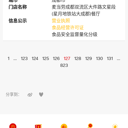
城市
城市
成都市
门店名称
门店名称
麦当劳成都双流区大件路文星段
(星月地铁站大成郡)餐厅
信息公示
信息公示
营业执照
食品经营许可证
食品安全监督量化分级
1
...
123
124
125
126
127
128
129
130
131
...
823


分享到：