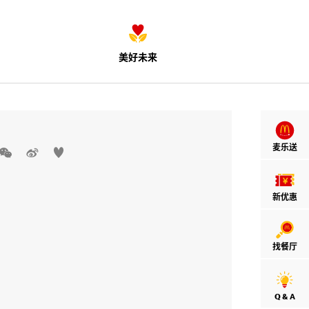
美好未来
麦乐送



新优惠
找餐厅
Q & A