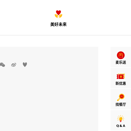
美好未来
麦乐送



新优惠
找餐厅
Q & A