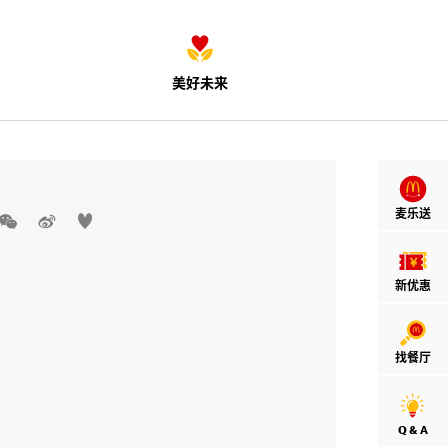
美好未来
麦乐送



新优惠
找餐厅
Q & A