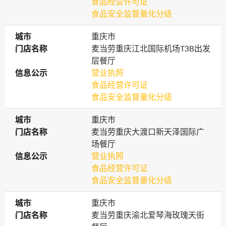
食品经营许可证
食品安全监督量化分级
城市
城市
重庆市
门店名称
门店名称
麦当劳重庆江北国际机场T3B出发
层餐厅
信息公示
信息公示
营业执照
食品经营许可证
食品安全监督量化分级
城市
城市
重庆市
门店名称
门店名称
麦当劳重庆大渡口新天泽国际广
场餐厅
信息公示
信息公示
营业执照
食品经营许可证
食品安全监督量化分级
城市
城市
重庆市
门店名称
门店名称
麦当劳重庆渝北爱琴海玫瑰天街