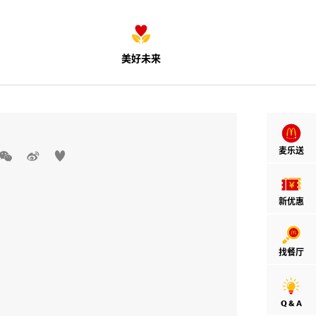
美好未来
麦乐送



新优惠
找餐厅
Q & A