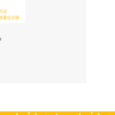
可证
督量化分级
3