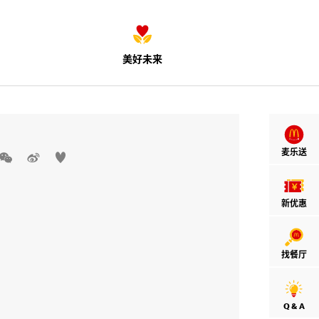
美好未来
麦乐送



新优惠
找餐厅
Q & A