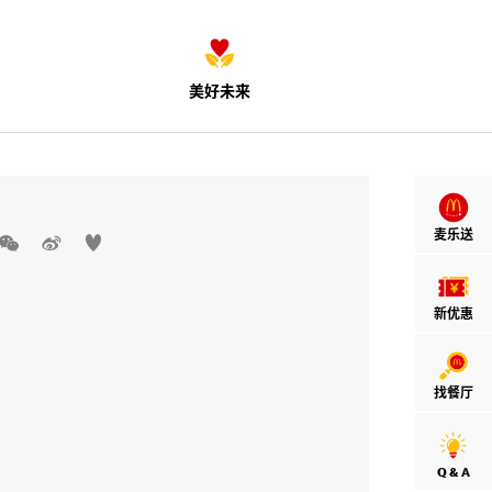
美好未来
麦乐送



新优惠
找餐厅
Q & A