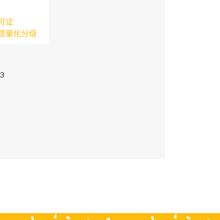
可证
督量化分级
3