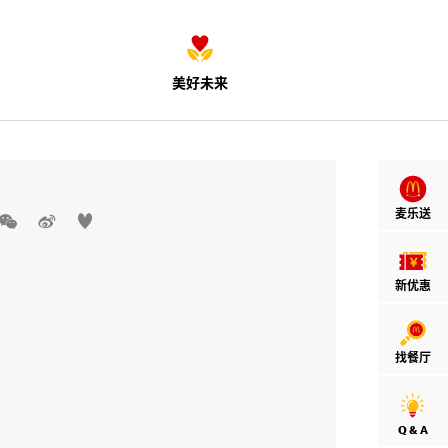
美好未来
麦乐送



新优惠
找餐厅
Q & A