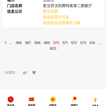
城市
城市
沈阳市
门店名称
门店名称
麦当劳沈阳赛特奥莱二期餐厅
信息公示
信息公示
营业执照
食品经营许可证
食品安全监督量化分级
1
...
566
567
568
569
570
571
572
573
574
...
823


分享到：
麦乐送
新优惠
回首页
找餐厅
Q & A