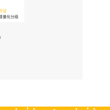
可证
督量化分级
3