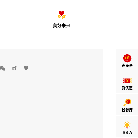
美好未来
麦乐送



新优惠
找餐厅
Q & A