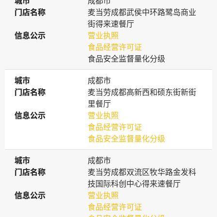
城市
城市
成都市
门店名称
门店名称
麦当劳成都武侯中环路鹭岛商业
街得来速餐厅
信息公示
信息公示
营业执照
食品经营许可证
食品安全监督量化分级
城市
城市
成都市
门店名称
门店名称
麦当劳成都高新西和硕东街新街
里餐厅
信息公示
信息公示
营业执照
食品经营许可证
食品安全监督量化分级
城市
城市
成都市
门店名称
门店名称
麦当劳成都双流区牧华路金发科
技国际科创中心得来速餐厅
信息公示
信息公示
营业执照
食品经营许可证