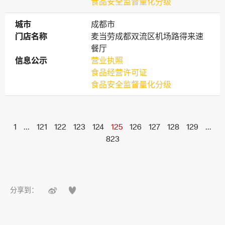
食品安全监督量化分级
城市
城市
成都市
门店名称
门店名称
麦当劳成都双流区机场路得来速
餐厅
信息公示
信息公示
营业执照
食品经营许可证
食品安全监督量化分级
1
...
121
122
123
124
125
126
127
128
129
...
823


分享到：