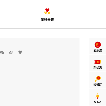
美好未来
麦乐送



新优惠
找餐厅
Q & A