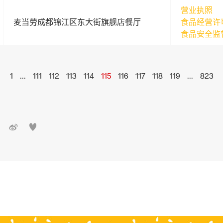
营业执照
麦当劳成都锦江区东大街旗舰店餐厅
食品经营许
食品安全监
1
...
111
112
113
114
115
116
117
118
119
...
823

