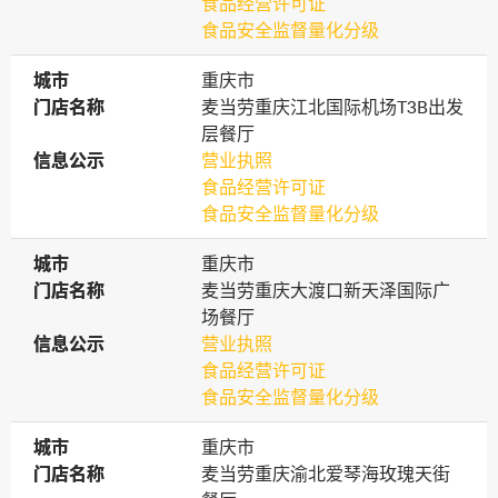
食品经营许可证
食品安全监督量化分级
城市
城市
重庆市
门店名称
门店名称
麦当劳重庆江北国际机场T3B出发
层餐厅
信息公示
信息公示
营业执照
食品经营许可证
食品安全监督量化分级
城市
城市
重庆市
门店名称
门店名称
麦当劳重庆大渡口新天泽国际广
场餐厅
信息公示
信息公示
营业执照
食品经营许可证
食品安全监督量化分级
城市
城市
重庆市
门店名称
门店名称
麦当劳重庆渝北爱琴海玫瑰天街