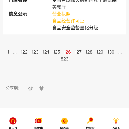
门店名称
门店名称
麦当劳成都天府新区牧华路富森
美餐厅
信息公示
信息公示
营业执照
食品经营许可证
食品安全监督量化分级
1
...
122
123
124
125
126
127
128
129
130
...
823


分享到：
麦乐送
新优惠
回首页
找餐厅
Q & A