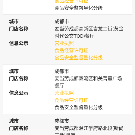
食品经营许可证
食品安全监督量化分级
城市
城市
成都市
门店名称
门店名称
麦当劳成都高新区吉龙二街(黄金
时代公交TOD)餐厅
信息公示
信息公示
营业执照
食品经营许可证
食品安全监督量化分级
城市
城市
成都市
门店名称
门店名称
麦当劳成都双流区和美菁蓉广场
餐厅
信息公示
信息公示
营业执照
食品经营许可证
食品安全监督量化分级
城市
城市
成都市
门店名称
门店名称
麦当劳成都温江学府路北段(新尚