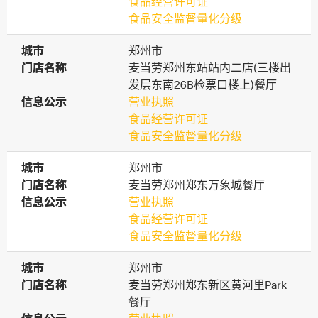
食品经营许可证
食品安全监督量化分级
城市
城市
郑州市
门店名称
门店名称
麦当劳郑州东站站内二店(三楼出
发层东南26B检票口楼上)餐厅
信息公示
信息公示
营业执照
食品经营许可证
食品安全监督量化分级
城市
城市
郑州市
门店名称
门店名称
麦当劳郑州郑东万象城餐厅
信息公示
信息公示
营业执照
食品经营许可证
食品安全监督量化分级
城市
城市
郑州市
门店名称
门店名称
麦当劳郑州郑东新区黄河里Park
餐厅