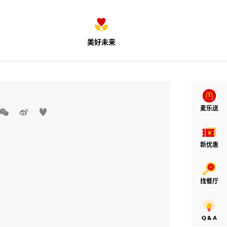
美好未来
麦乐送



新优惠
找餐厅
Q & A