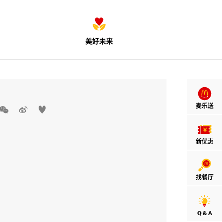
美好未来
麦乐送



新优惠
找餐厅
Q & A