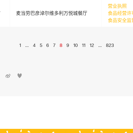
营业执照
市
麦当劳巴彦淖尔维多利万悦城餐厅
食品经营许
食品安全监
1
...
4
5
6
7
8
9
10
11
12
...
823

